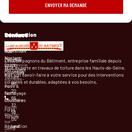
ENVOYER MA DEMANDE
Services
Intervention
Contact
Travaux de
Boulogne-
143
couverture
Billancourt
Rue
Nanterre
Moslard,
Zingueur
Les Compagnons du Bâtiment, entreprise familiale depuis
Courbevoie
92700
1978, experte en travaux de toiture dans les Hauts-de-Seine,
Nettoyage
Colombes
Colombes
met son savoir-faire à votre service pour des interventions
Toiture
Asnières-
soignées et durables, adaptées à vos besoins.
06
Pose &
sur-
20
Nettoyage
Seine
66
Gouttières
Levallois-
32
Perret
Fuite
58
Neuilly-
Toiture
Du
sur-
Réparation
lundi
Seine