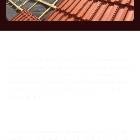
Les Compagnons du Bâtiment,
couvreur à
Courbevoie
,
interviennent dans toute la région des Hauts-de-Seine pour
répondre à vos besoins en toiture. Que ce soit pour une
nouvelle installation, une réparation ou un entretien, nous
sommes à votre disposition pour vous garantir un toit
solide et durable.
Des couvreurs qualifiés à Courbevoie
92400
Chez
Les Compagnons du Bâtiment
, nous utilisons des
matériaux de haute qualité tels que les tuiles, ardoises, ou