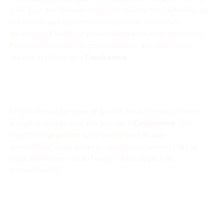
zinc, pour des toitures solides et résistantes. Notre équipe
est formée aux dernières techniques de couverture,
garantissant ainsi une pose respectant toutes les normes.
Faites confiance à nos couvreurs pour des prestations
rapides et efficaces à
Courbevoie
.
Devis personnalisé pour vos travaux
de couverture à Courbevoie 92400
En plus de nos services de qualité, nous offrons un devis
gratuit et détaillé pour vos travaux à
Courbevoie
. Nos
experts se déplacent sur le terrain pour évaluer
précisément votre projet et vous fournir une estimation
juste. Ne laissez rien au hasard, faites appel à des
professionnels.
Choisissez un couvreur compétitif à
Courbevoie