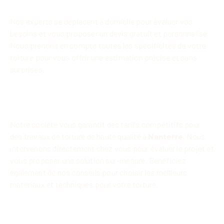
couverture à Nanterre
Nos experts se déplacent à domicile pour évaluer vos
besoins et vous proposer un
devis gratuit
et personnalisé.
Nous prenons en compte toutes les spécificités de votre
toiture pour vous offrir une estimation précise et sans
surprises.
Travaux de toiture à tarif compétitif
à Nanterre 92000
Notre société vous garantit des tarifs compétitifs pour
des travaux de toiture de haute qualité à
Nanterre
. Nous
intervenons directement chez vous pour évaluer le projet et
vous proposer une solution sur-mesure. Bénéficiez
également de nos conseils pour choisir les meilleurs
matériaux et techniques pour votre toiture.
Maintenance et entretien de toiture
à Nanterre