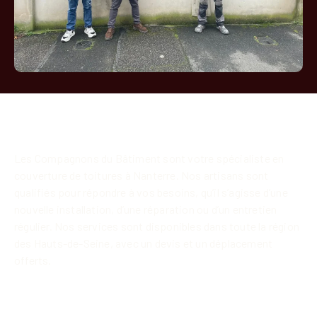
Les Compagnons du Bâtiment
sont votre spécialiste en
couverture de toitures à Nanterre. Nos artisans sont
qualifiés pour répondre à vos besoins, qu’il s’agisse d’une
nouvelle installation, d’une réparation ou d’un entretien
régulier. Nos services sont disponibles dans toute la région
des Hauts-de-Seine, avec un devis et un déplacement
offerts.
Pourquoi choisir notre entreprise de
couverture à Nanterre 92000 ?