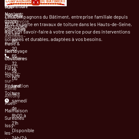
couverture
Billancourt
Rue
Nanterre
Moslard,
Zingueur
Les Compagnons du Bâtiment, entreprise familiale depuis
Courbevoie
92700
1978, experte en travaux de toiture dans les Hauts-de-Seine,
Nettoyage
Colombes
Colombes
met son savoir-faire à votre service pour des interventions
Toiture
Asnières-
soignées et durables, adaptées à vos besoins.
06
Pose &
sur-
20
Nettoyage
Seine
66
Gouttières
Levallois-
32
Perret
Fuite
58
Neuilly-
Toiture
Du
sur-
Réparation
lundi
Seine
Toiture
au
Antony
samedi
Rueil-
de
Malmaison
8h00 à
Suresnes
21h
Issy-
Disponible
les-
24h/24